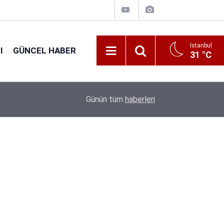
İstanbul
I
GÜNCEL HABER
31 °C
16:44
GSB 600 Personel Alımında Başvuru Süresi Dolu
Günün tüm
haberleri