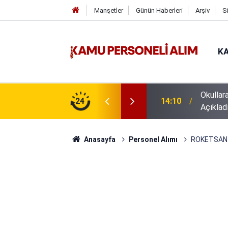
Manşetler
Günün Haberleri
Arşiv
S
KA
Okullar
z İŞKUR İUP başvuruları
24
14:10
Açıklad
Anasayfa
Personel Alımı
ROKETSAN Y