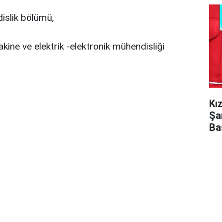
islik bölümü,
kine ve elektrik -elektronik mühendisliği
Kı
Şa
Ba