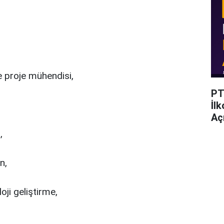
e proje mühendisi,
PT
İl
Açı
,
n,
oji geliştirme,