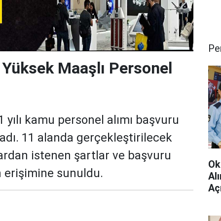
Pe
üksek Maaşlı Personel
yılı kamu personel alımı başvuru
ladı. 11 alanda gerçekleştirilecek
ardan istenen şartlar ve başvuru
Ok
n erişimine sunuldu.
Al
Aç
Çev