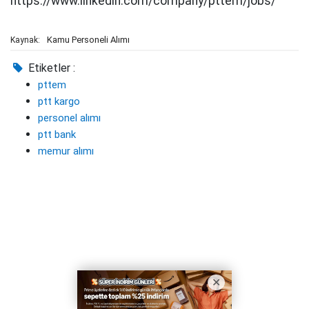
https://www.linkedin.com/company/pttem/jobs/
Kamu Personeli Alımı
Kaynak:
Etiketler :
pttem
ptt kargo
personel alımı
ptt bank
memur alımı