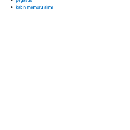
pegasus
kabin memuru alımı