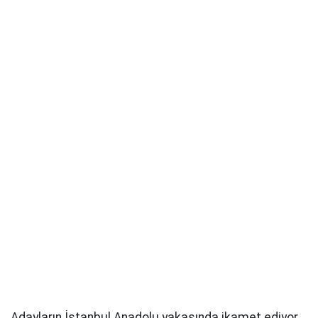
Adayların İstanbul Anadolu yakasında ikamet ediyor