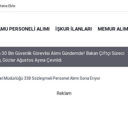
itene Ekle
MU PERSONELI ALIMI
İŞKUR İLANLARI
MEMUR ALIM
 Personel Alımında Başvuru Süresi Doluyor: Son Gün Yarın
l Müdürlüğü 338 Sözleşmeli Personel Alımı Sona Eriyor
Reklam