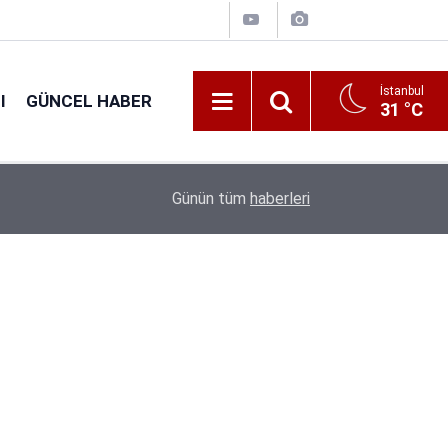
İstanbul
I
GÜNCEL HABER
31 °C
16:38
Kıyı Emniyeti Genel Müdürlüğü 26 İşçi Alımı Ya
Günün tüm
haberleri