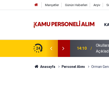
Manşetler
Günün Haberleri
Arşiv
S
KA
isi Alımı Gündemde! Bakan Çiftçi Süreci
24
16:44
GSB 600
evrildi
Anasayfa
Personel Alımı
Orman Gene