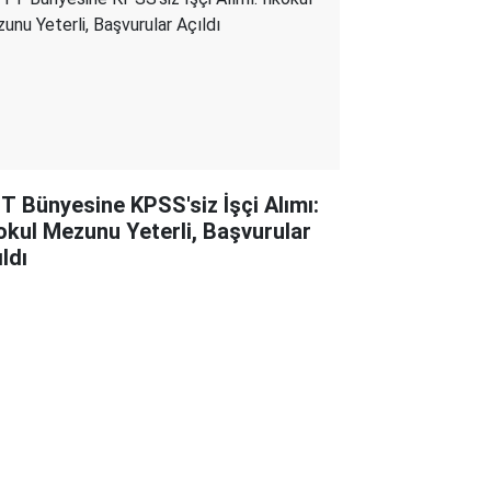
T Bünyesine KPSS'siz İşçi Alımı:
kokul Mezunu Yeterli, Başvurular
ldı