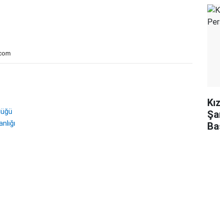
.com
Kı
lüğü
Şa
nlığı
Ba