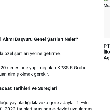
 Alımı Başvuru Genel Şartları Neler?
PT
İl
i özel şartları yerine getirme,
Açı
20 senesinde yapılmış olan KPSS B Grubu
uan almış olmak gerekir,
caat Tarihleri ve Süreçleri
ü yayınladığı kılavuza göre adaylar 1 Eylül
ylül 2022 tarihleri arasında e-devlet uygulaması