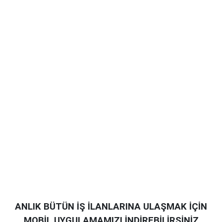
ANLIK BÜTÜN İŞ İLANLARINA ULAŞMAK İÇİN
MOBİL UYGULAMAMIZI İNDİREBİLİRSİNİZ