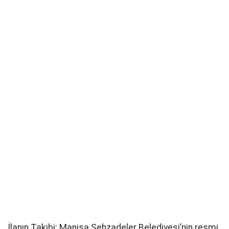
İlanın Takibi: Manisa Şehzadeler Belediyesi’nin resmi