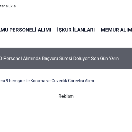
itene Ekle
MU PERSONELI ALIMI
İŞKUR İLANLARI
MEMUR ALIM
 Personel Alımında Başvuru Süresi Doluyor: Son Gün Yarın
si 9 hemşire ile Koruma ve Güvenlik Görevlisi Alımı
Reklam