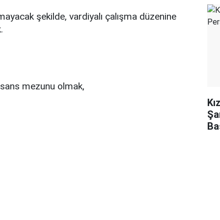
mayacak şekilde, vardiyalı çalışma düzenine
.
lisans mezunu olmak,
Kı
Şa
Ba