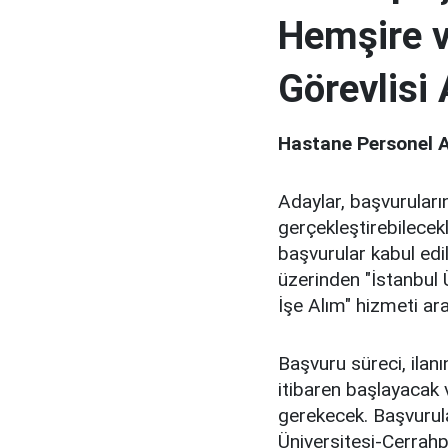
Hemşire 
Görevlisi
Hastane Personel A
Adaylar, başvuruları
gerçekleştirebilecek
başvurular kabul edi
üzerinden "İstanbul 
İşe Alım" hizmeti ara
Başvuru süreci, ilan
itibaren başlayacak 
gerekecek. Başvurula
Üniversitesi-Cerrah