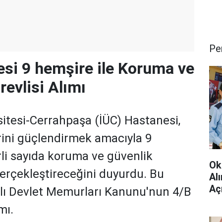
Pe
si 9 hemşire ile Koruma ve
revlisi Alımı
sitesi-Cerrahpaşa (İÜC) Hastanesi,
rini güçlendirmek amacıyla 9
rli sayıda koruma ve güvenlik
Ok
 gerçekleştireceğini duyurdu. Bu
Al
Aç
yılı Devlet Memurları Kanunu'nun 4/B
Çev
mı.