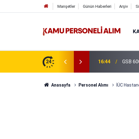
Manşetler
Günün Haberleri
Arşiv
S
KA
isi Alımı Gündemde! Bakan Çiftçi Süreci
24
16:44
GSB 600
evrildi
Anasayfa
Personel Alımı
İÜC Hastane