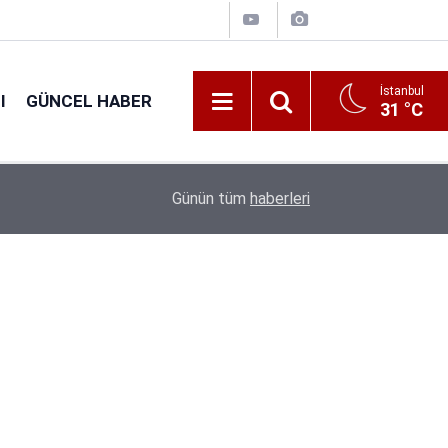
İstanbul
I
GÜNCEL HABER
31 °C
16:38
Kıyı Emniyeti Genel Müdürlüğü 26 İşçi Alımı Ya
Günün tüm
haberleri