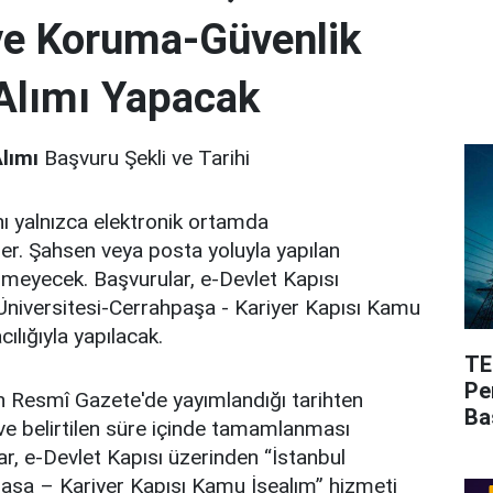
ve Koruma-Güvenlik
 Alımı Yapacak
lımı
Başvuru Şekli ve Tarihi
nı yalnızca elektronik ortamda
ler. Şahsen veya posta yoluyla yapılan
lmeyecek. Başvurular, e-Devlet Kapısı
Üniversitesi-Cerrahpaşa - Kariyer Kapısı Kamu
cılığıyla yapılacak.
TE
Pe
ın Resmî Gazete'de yayımlandığı tarihten
Ba
ve belirtilen süre içinde tamamlanması
r, e-Devlet Kapısı üzerinden “İstanbul
paşa – Kariyer Kapısı Kamu İşealım” hizmeti