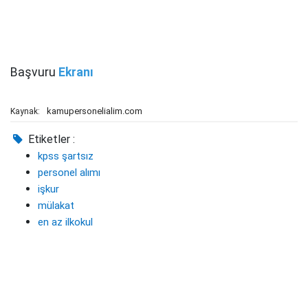
Başvuru
Ekranı
kamupersonelialim.com
Kaynak:
Etiketler :
kpss şartsız
personel alımı
işkur
mülakat
en az ilkokul