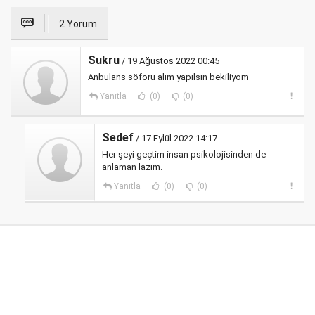
2 Yorum
Sukru
/ 19 Ağustos 2022 00:45
Anbulans söforu alım yapılsın bekiliyom
Yanıtla
(0)
(0)
Sedef
/ 17 Eylül 2022 14:17
Her şeyi geçtim insan psikolojisinden de
anlaman lazım.
Yanıtla
(0)
(0)