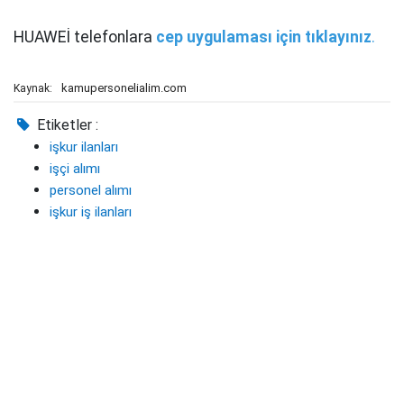
HUAWEİ telefonlara
cep uygulaması için tıklayınız
.
kamupersonelialim.com
Kaynak:
Etiketler :
işkur ilanları
işçi alımı
personel alımı
işkur iş ilanları