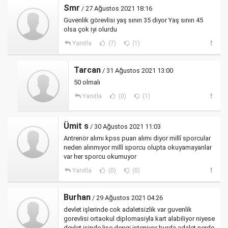
Smr
/ 27 Ağustos 2021 18:16
Guvenlik görevlisi yaş sınırı 35 diyor Yaş sınırı 45
olsa çok iyi olurdu
Yanıtla
(7)
(1)
Tarcan
/ 31 Ağustos 2021 13:00
50 olmalı
Yanıtla
(0)
(1)
Ümit s
/ 30 Ağustos 2021 11:03
Antrenör alımı kpss puan alımı diyor millî sporcular
neden alınmıyor millî sporcu olupta okuyamayanlar
var her sporcu okumuyor
Yanıtla
(0)
(0)
Burhan
/ 29 Ağustos 2021 04:26
devlet işlerinde cok adaletsizlik var guvenlik
gorevlisi ortaokul diplomasiyla kart alabiliyor niyese
devlet isinde lise dengi isteniyor burda adalet nerde