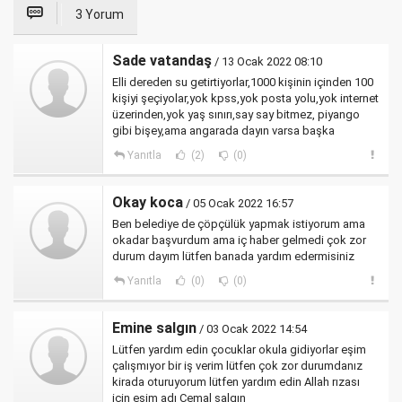
3 Yorum
Sade vatandaş
/ 13 Ocak 2022 08:10
Elli dereden su getirtiyorlar,1000 kişinin içinden 100
kişiyi şeçiyolar,yok kpss,yok posta yolu,yok internet
üzerinden,yok yaş sınırı,say say bitmez, piyango
gibi bişey,ama angarada dayın varsa başka
Yanıtla
(2)
(0)
Okay koca
/ 05 Ocak 2022 16:57
Ben belediye de çöpçülük yapmak istiyorum ama
okadar başvurdum ama iç haber gelmedi çok zor
durum dayım lütfen banada yardım edermisiniz
Yanıtla
(0)
(0)
Emine salgın
/ 03 Ocak 2022 14:54
Lütfen yardım edin çocuklar okula gidiyorlar eşim
çalışmıyor bir iş verim lütfen çok zor durumdanız
kirada oturuyorum lütfen yardım edin Allah rızası
için eşim adı Cemal salgın