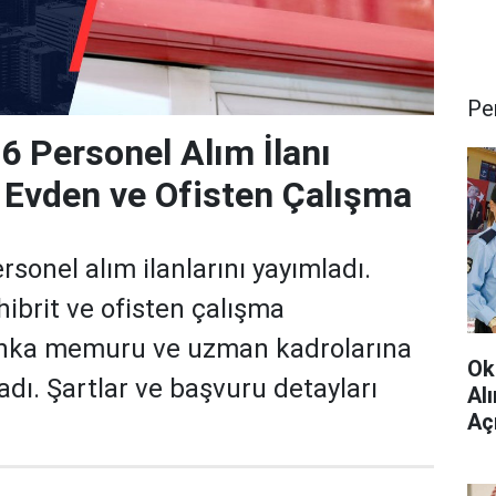
Pe
 Personel Alım İlanı
| Evden ve Ofisten Çalışma
sonel alım ilanlarını yayımladı.
hibrit ve ofisten çalışma
anka memuru ve uzman kadrolarına
Ok
adı. Şartlar ve başvuru detayları
Al
Aç
Çev