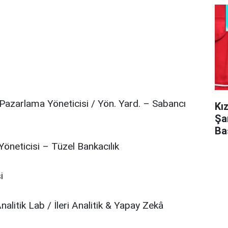
k Pazarlama Yöneticisi / Yön. Yard. – Sabancı
Kı
Şa
Ba
r Yöneticisi – Tüzel Bankacılık
i
Analitik Lab / İleri Analitik & Yapay Zekâ