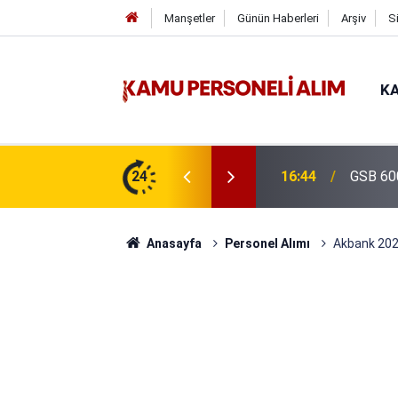
Manşetler
Günün Haberleri
Arşiv
S
KA
isi Alımı Gündemde! Bakan Çiftçi Süreci
24
16:44
GSB 600
evrildi
Anasayfa
Personel Alımı
Akbank 2026