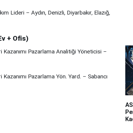
m Lideri – Aydın, Denizli, Diyarbakır, Elazığ,
Ev + Ofis)
ri Kazanımı Pazarlama Analitiği Yöneticisi –
ri Kazanımı Pazarlama Yön. Yard. – Sabancı
AS
Pe
Ka