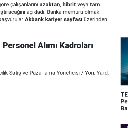
öre çalışanlarını
uzaktan
,
hibrit
veya
tam
ıştıracağını açıkladı. Banka memuru olmak
 başvurular
Akbank kariyer sayfası
üzerinden
Personel Alımı Kadroları
lık Satış ve Pazarlama Yöneticisi / Yön. Yard.
TE
Pe
Ba