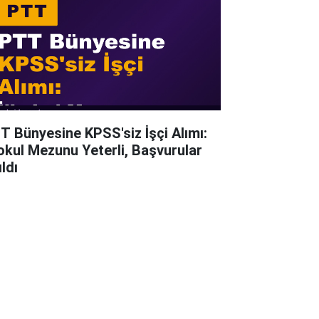
T Bünyesine KPSS'siz İşçi Alımı:
kokul Mezunu Yeterli, Başvurular
ldı