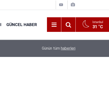
İstanbul
I
GÜNCEL HABER
31 °C
16:38
Kıyı Emniyeti Genel Müdürlüğü 26 İşçi Alımı Ya
Günün tüm
haberleri