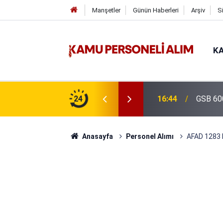
Manşetler
Günün Haberleri
Arşiv
S
KA
isi Alımı Gündemde! Bakan Çiftçi Süreci
24
16:44
GSB 600
evrildi
Anasayfa
Personel Alımı
AFAD 1283 P