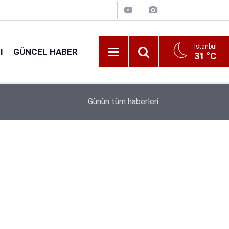
İstanbul
I
GÜNCEL HABER
31 °C
16:38
Kıyı Emniyeti Genel Müdürlüğü 26 İşçi Alımı Ya
Günün tüm
haberleri