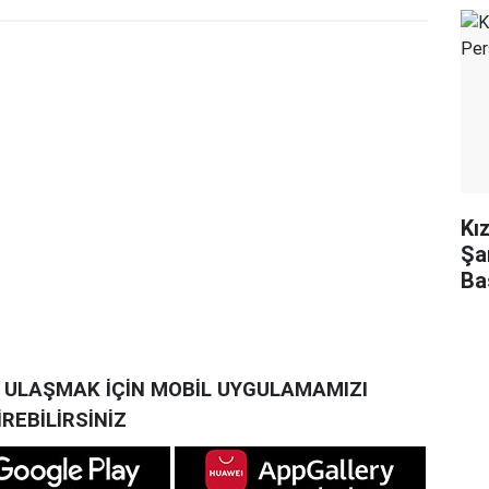
Kı
Şa
Ba
A ULAŞMAK İÇİN MOBİL UYGULAMAMIZI
İREBİLİRSİNİZ