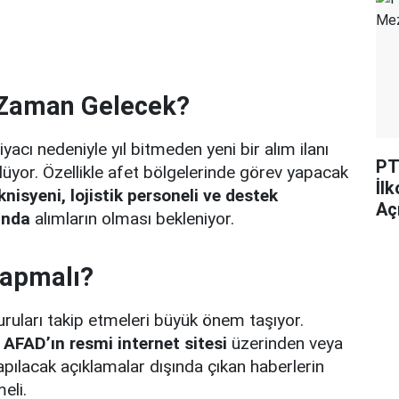
e Zaman Gelecek?
yacı nedeniyle yıl bitmeden yeni bir alım ilanı
PT
yor. Özellikle afet bölgelerinde görev yapacak
İl
isyeni, lojistik personeli ve destek
Açı
ında
alımların olması bekleniyor.
Yapmalı?
ruları takip etmeleri büyük önem taşıyor.
e AFAD’ın resmi internet sitesi
üzerinden veya
ılacak açıklamalar dışında çıkan haberlerin
eli.