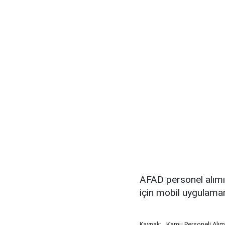
AFAD personel alımı
için mobil uygulamamı
Kamu Personeli Alım
Kaynak: