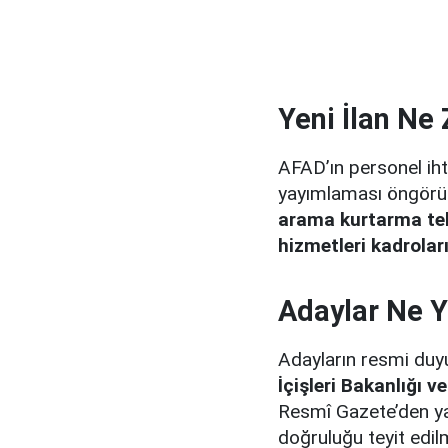
Yeni İlan N
AFAD’ın personel ihti
yayımlaması öngörülü
arama kurtarma tekn
hizmetleri kadrolar
Adaylar Ne 
Adayların resmi duyu
İçişleri Bakanlığı v
Resmî Gazete’den yap
doğruluğu teyit edilm