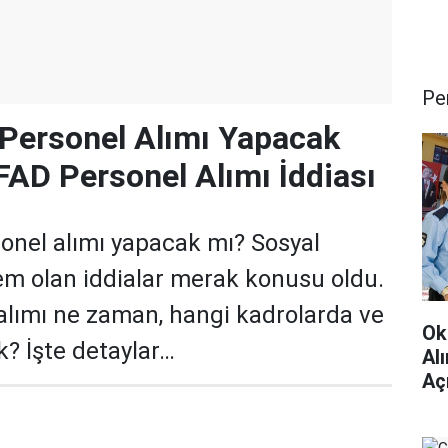
Pe
Personel Alımı Yapacak
AD Personel Alımı İddiası
onel alımı yapacak mı? Sosyal
 olan iddialar merak konusu oldu.
lımı ne zaman, hangi kadrolarda ve
Ok
k? İşte detaylar…
Al
Aç
Çev