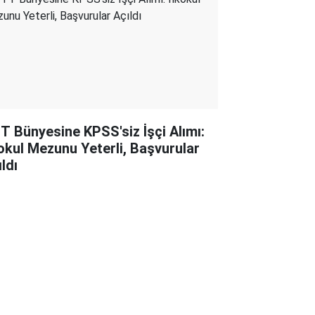
T Bünyesine KPSS'siz İşçi Alımı:
kokul Mezunu Yeterli, Başvurular
ldı