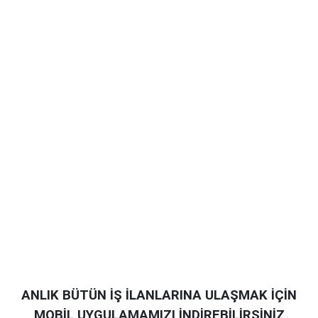
ANLIK BÜTÜN İŞ İLANLARINA ULAŞMAK İÇİN
MOBİL UYGULAMAMIZI İNDİREBİLİRSİNİZ