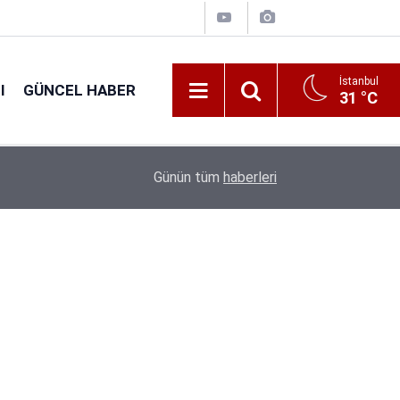
İstanbul
I
GÜNCEL HABER
31 °C
16:38
Kıyı Emniyeti Genel Müdürlüğü 26 İşçi Alımı Ya
Günün tüm
haberleri