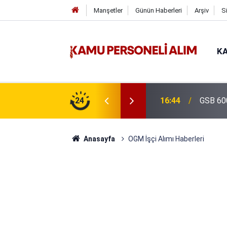
Manşetler
Günün Haberleri
Arşiv
S
KA
isi Alımı Gündemde! Bakan Çiftçi Süreci
24
16:44
GSB 600
evrildi
Anasayfa
OGM İşçi Alımı Haberleri