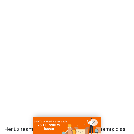
Henüz resmi başvuru kılavuzu yayımlanmamış olsa