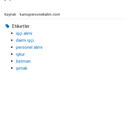
kamupersonelialim.com
Kaynak:
Etiketler :
işçi alımı
daimi işçi
personel alımı
işkur
batman
şırnak