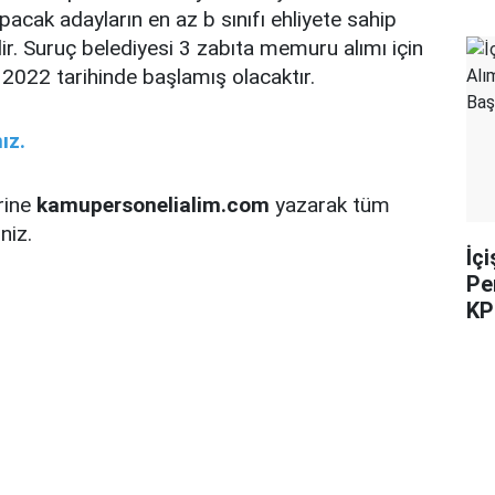
pacak adayların en az b sınıfı ehliyete sahip
r. Suruç belediyesi 3 zabıta memuru alımı için
 2022 tarihinde başlamış olacaktır.
ız.
rine
kamupersonelialim.com
yazarak tüm
niz.
İç
Pe
KP