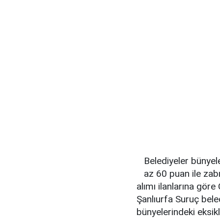
Belediyeler bünye
az 60 puan ile zab
alımı ilanlarına gör
Şanlıurfa Suruç bele
bünyelerindeki eksi