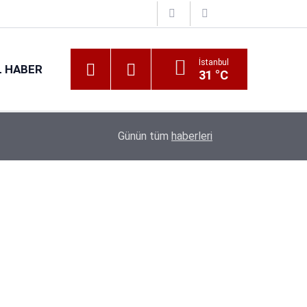
İstanbul
 HABER
31 °C
Günün tüm
haberleri