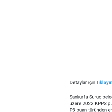
Detaylar için
tıklayın
Şanlıurfa Suruç bel
üzere 2022 KPPS pua
P3 puan türünden en