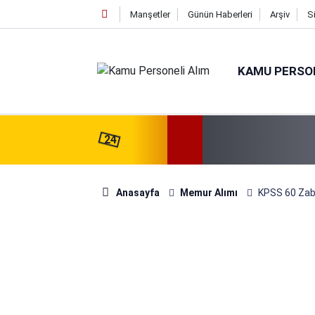
Manşetler
Günün Haberleri
Arşiv
S
KAMU PERSON
24
Anasayfa
Memur Alımı
KPSS 60 Zabı