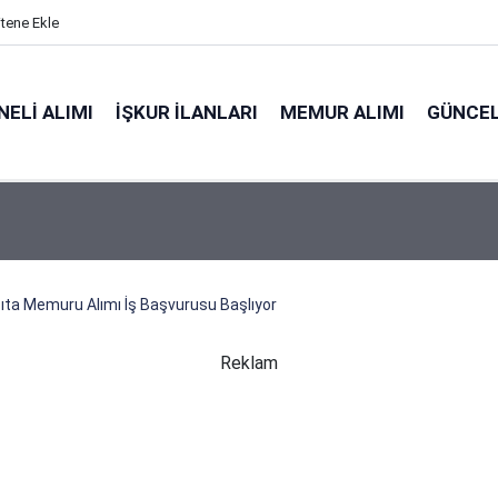
itene Ekle
ELI ALIMI
İŞKUR İLANLARI
MEMUR ALIMI
GÜNCEL
ta Memuru Alımı İş Başvurusu Başlıyor
Reklam