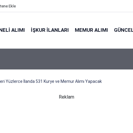
itene Ekle
ELI ALIMI
İŞKUR İLANLARI
MEMUR ALIMI
GÜNCEL
leri Yüzlerce İlanda 531 Kurye ve Memur Alımı Yapacak
Reklam