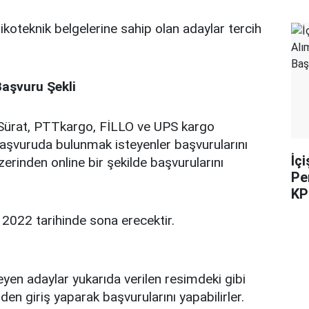
koteknik belgelerine sahip olan adaylar tercih
Başvuru Şekli
 Sürat, PTTkargo, FİLLO ve UPS kargo
a başvuruda bulunmak isteyenler başvurularını
İç
erinden online bir şekilde başvurularını
Pe
KP
 2022 tarihinde sona erecektir.
en adaylar yukarıda verilen resimdeki gibi
en giriş yaparak başvurularını yapabilirler.