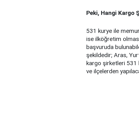
Peki, Hangi Kargo 
531 kurye ile memur 
ise ilköğretim olması 
başvuruda bulunabile
şekildedir; Aras, Yu
kargo şirketleri 531
ve ilçelerden yapılaca