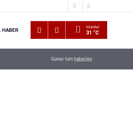
İstanbul
 HABER
31 °C
Günün tüm
haberleri