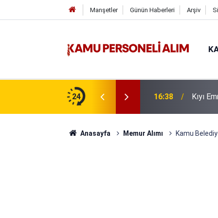
Manşetler
Günün Haberleri
Arşiv
S
KA
uru Süresi Doluyor: Son Gün Yarın
24
16:38
Kıyı Em
Anasayfa
Memur Alımı
Kamu Belediy