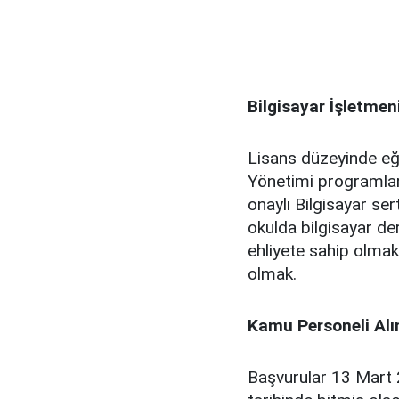
Bilgisayar İşletmen
Lisans düzeyinde eğ
Yönetimi programlar
onaylı Bilgisayar se
okulda bilgisayar de
ehliyete sahip olma
olmak.
Kamu Personeli Alı
Başvurular 13 Mart 