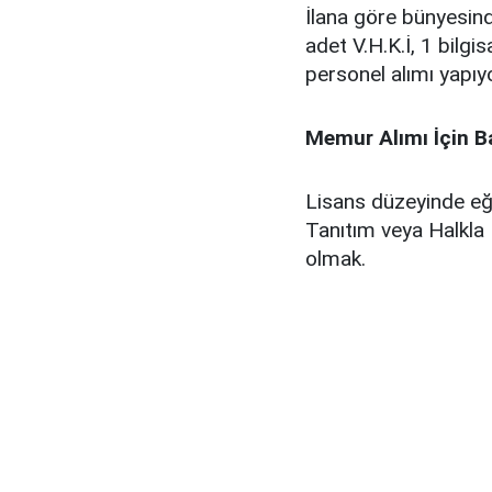
İlana göre bünyesin
adet V.H.K.İ, 1 bilgi
personel alımı yapıyo
Memur Alımı İçin Ba
Lisans düzeyinde eğit
Tanıtım veya Halkla 
olmak.