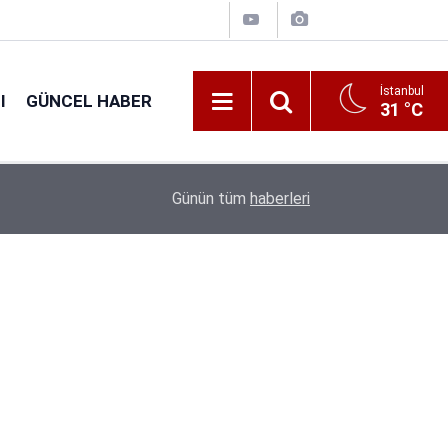
İstanbul
I
GÜNCEL HABER
31 °C
16:31
Tarım Bakanlığı 1.874 Personel Alacak: Başvuru T
Günün tüm
haberleri