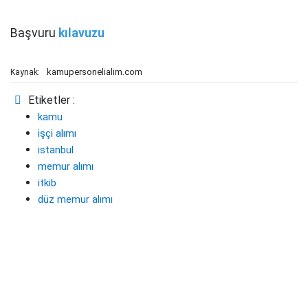
Başvuru
kılavuzu
kamupersonelialim.com
Kaynak:
Etiketler :
kamu
işçi alımı
istanbul
memur alımı
itkib
düz memur alımı