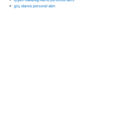
içişleri bakanlığı kamu personeli alımı
göç idaresi personel alım