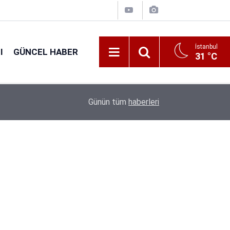
İstanbul
I
GÜNCEL HABER
31 °C
16:38
Kıyı Emniyeti Genel Müdürlüğü 26 İşçi Alımı Ya
Günün tüm
haberleri