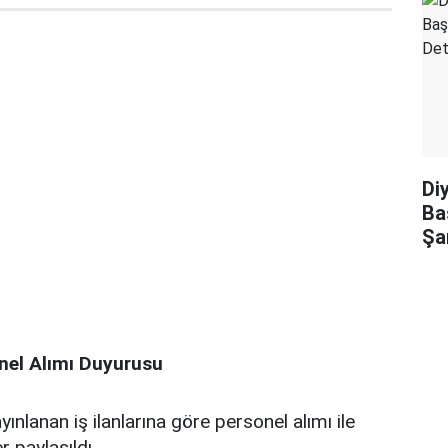
Di
Ba
Şa
el Alımı Duyurusu
nlanan iş ilanlarına göre personel alımı ile
r paylaşıldı.