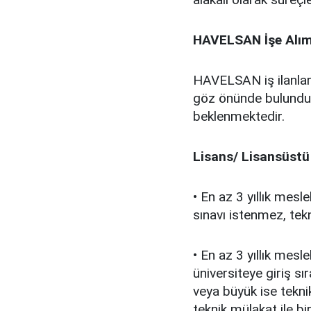
HAVELSAN İşe Alım 
HAVELSAN iş ilanları
göz önünde bulundur
beklenmektedir.
Lisans/ Lisansüstü 
• En az 3 yıllık mes
sınavı istenmez, tekn
• En az 3 yıllık mes
üniversiteye giriş sı
veya büyük ise tekni
teknik mülakat ile bir