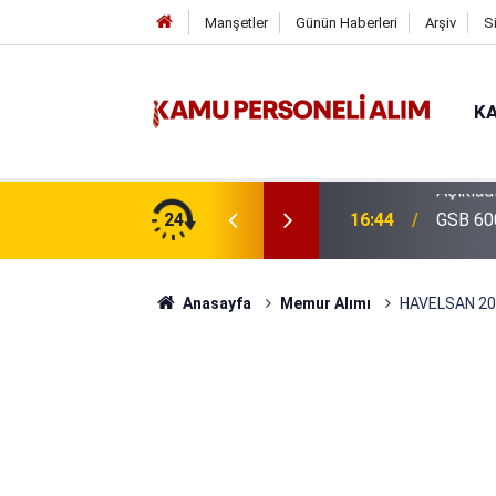
Manşetler
Günün Haberleri
Arşiv
S
KA
isi Alımı Gündemde! Bakan Çiftçi Süreci
24
16:44
GSB 600
evrildi
Anasayfa
Memur Alımı
HAVELSAN 2022