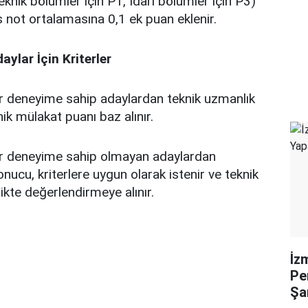
Teknik bölümler için P1, İdari bölümler için P3)
s not ortalamasına 0,1 ek puan eklenir.
ylar İçin Kriterler
zer deneyime sahip adaylardan teknik uzmanlık
ik mülakat puanı baz alınır.
zer deneyime sahip olmayan adaylardan
cu, kriterlere uygun olarak istenir ve teknik
likte değerlendirmeye alınır.
İz
Pe
Şa