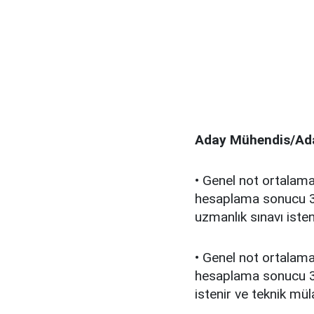
Aday Mühendis/Aday
• Genel not ortalamas
hesaplama sonucu 3.
uzmanlık sınavı iste
• Genel not ortalamas
hesaplama sonucu 3.
istenir ve teknik mül