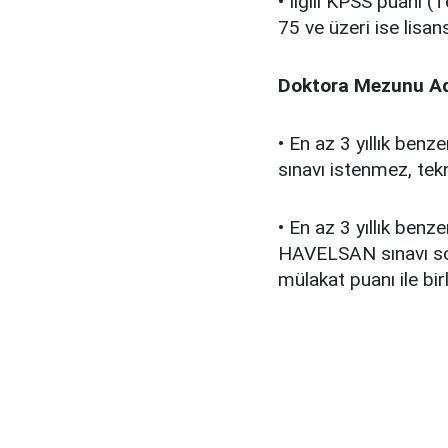
• İlgili KPSS puanı (
75 ve üzeri ise lisan
Doktora Mezunu Ada
• En az 3 yıllık ben
sınavı istenmez, tekn
• En az 3 yıllık ben
HAVELSAN sınavı sonu
mülakat puanı ile bir