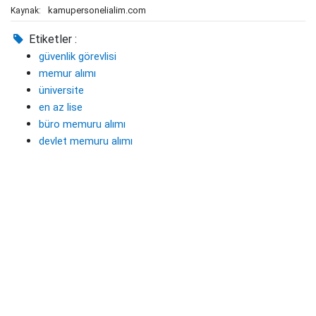
kamupersonelialim.com
Kaynak:
Etiketler :
güvenlik görevlisi
memur alımı
üniversite
en az lise
büro memuru alımı
devlet memuru alımı