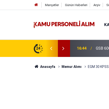
Manşetler
Günün Haberleri
Arşiv
S
KA
isi Alımı Gündemde! Bakan Çiftçi Süreci
24
16:44
GSB 600
evrildi
Anasayfa
Memur Alımı
EGM 30 KPSS 