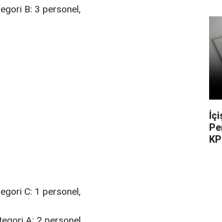
egori̇ B: 3 personel,
İç
Pe
KP
egori C: 1 personel,
gori A: 2 personel,