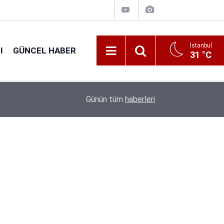
İstanbul
I
GÜNCEL HABER
31 °C
16:38
Kıyı Emniyeti Genel Müdürlüğü 26 İşçi Alımı Ya
Günün tüm
haberleri