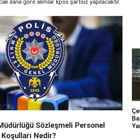
ak ilana göre alımlar kpss şartsız yapılacaktır.
Çe
Ba
Müdürlüğü Sözleşmeli Personel
Ya
Koşulları Nedir?