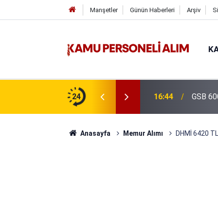
Manşetler
Günün Haberleri
Arşiv
S
KA
isi Alımı Gündemde! Bakan Çiftçi Süreci
24
16:44
GSB 600
evrildi
Anasayfa
Memur Alımı
DHMİ 6420 TL 