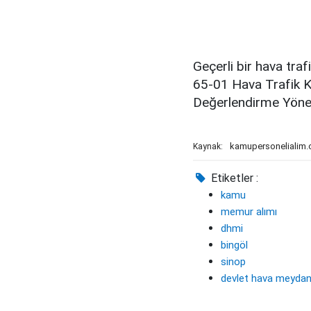
Geçerli bir hava traf
65-01 Hava Trafik K
Değerlendirme Yönet
kamupersonelialim
Kaynak:
Etiketler :
kamu
memur alımı
dhmi
bingöl
sinop
devlet hava meydanl