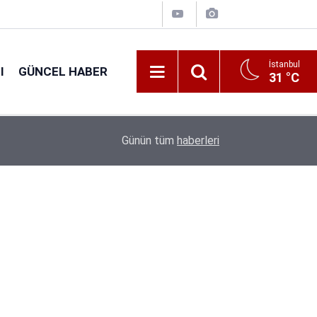
İstanbul
I
GÜNCEL HABER
31 °C
16:38
Kıyı Emniyeti Genel Müdürlüğü 26 İşçi Alımı Ya
Günün tüm
haberleri