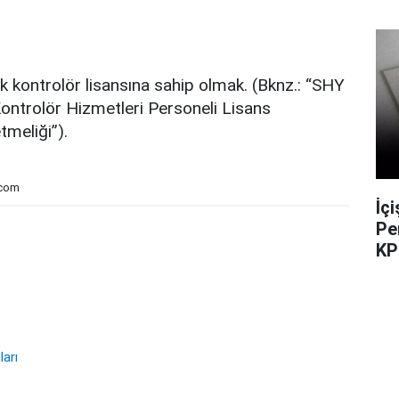
ik kontrolör lisansına sahip olmak. (Bknz.: “SHY
ontrolör Hizmetleri Personeli Lisans
meliği”).
.com
İç
Pe
KP
arı