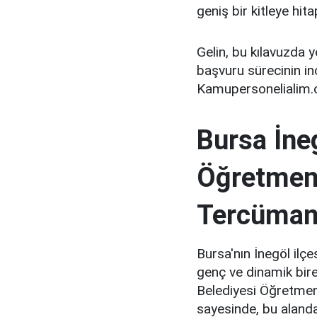
geniş bir kitleye hit
Gelin, bu kılavuzda y
başvuru sürecinin inc
Kamupersonelialim.c
Bursa İne
Öğretmen
Tercüman 
Bursa'nın İnegöl ilçe
genç ve dinamik bire
Belediyesi Öğretmen
sayesinde, bu alanda