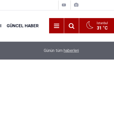
İstanbul
I
GÜNCEL HABER
31 °C
16:44
GSB 600 Personel Alımında Başvuru Süresi Dolu
Günün tüm
haberleri