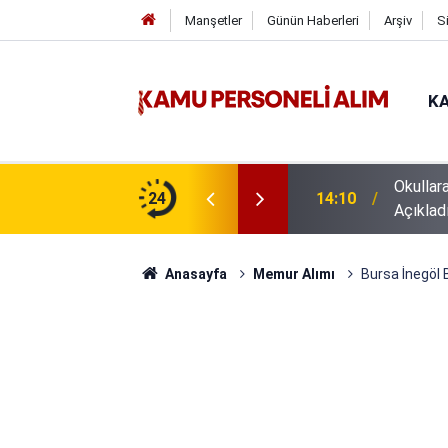
Manşetler
Günün Haberleri
Arşiv
S
KA
Okullar
z İŞKUR İUP başvuruları
24
14:10
Açıklad
Anasayfa
Memur Alımı
Bursa İnegöl 