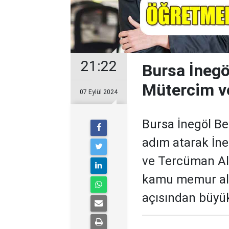
21:22
Bursa İnegö
Mütercim v
07 Eylül 2024
Bursa İnegöl Be
adım atarak İn
ve Tercüman Alı
kamu memur alım
açısından büyü