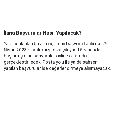
İlana Başvurular Nasıl Yapılacak?
Yapılacak olan bu alım için son başvuru tarihi ise 29
Nisan 2023 olarak karşımıza çıkıyor. 15 Nisan’da
başlamış olan başvurular online ortamda
gerçekleştirilecek. Posta yolu ile ya da şahsen
yapılan başvurular ise değerlendirmeye alınmayacak.
2023 araştırma hastanesi ilanları
Son dakika hastane personeli alımı
2023 sağlık memuru alımı
Ankara iş ilanları