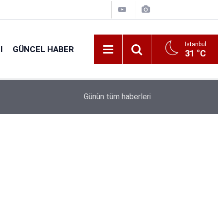
İstanbul
I
GÜNCEL HABER
31 °C
16:38
Kıyı Emniyeti Genel Müdürlüğü 26 İşçi Alımı Ya
Günün tüm
haberleri