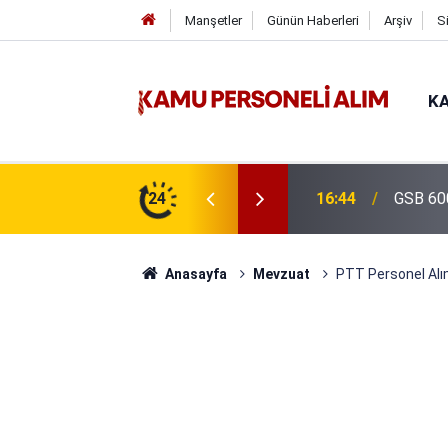
Manşetler
Günün Haberleri
Arşiv
S
KA
isi Alımı Gündemde! Bakan Çiftçi Süreci
24
16:44
GSB 600
evrildi
Anasayfa
Mevzuat
PTT Personel Alım