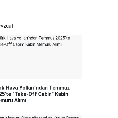
vzuat
rk Hava Yolları’ndan Temmuz
25’te “Take‑Off Cabin” Kabin
muru Alımı