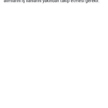
alımlarını iş ilanlarını yakından takip etmesi gerekir.