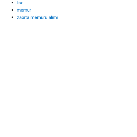
lise
memur
zabıta memuru alımı