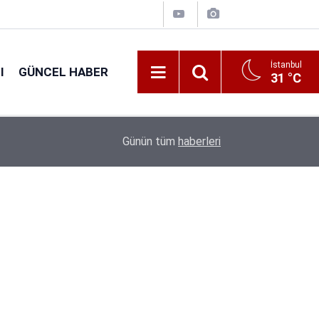
İstanbul
I
GÜNCEL HABER
31 °C
16:38
Kıyı Emniyeti Genel Müdürlüğü 26 İşçi Alımı Ya
Günün tüm
haberleri