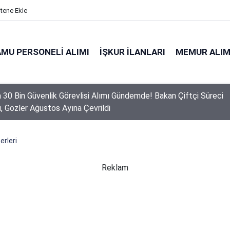
itene Ekle
MU PERSONELI ALIMI
İŞKUR İLANLARI
MEMUR ALIM
a 30 Bin Güvenlik Görevlisi Alımı Gündemde! Bakan Çiftçi Süreci
ı, Gözler Ağustos Ayına Çevrildi
 Personel Alımında Başvuru Süresi Doluyor: Son Gün Yarın
erleri
Reklam