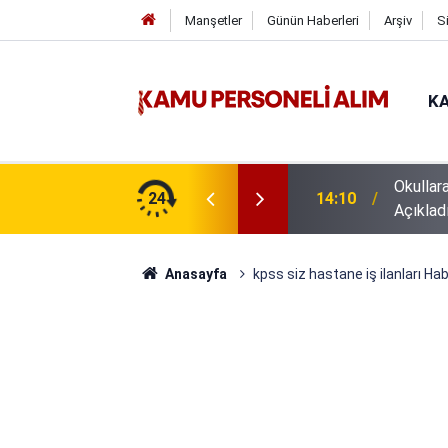
Manşetler
Günün Haberleri
Arşiv
S
KA
Okullar
14:10
Açıklad
24
16:44
GSB 600
Anasayfa
kpss siz hastane iş ilanları Hab