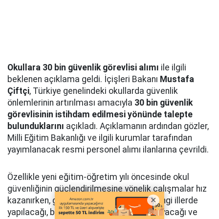
Okullara 30 bin güvenlik görevlisi alımı
ile ilgili
beklenen açıklama geldi. İçişleri Bakanı
Mustafa
Çiftçi
, Türkiye genelindeki okullarda güvenlik
önlemlerinin artırılması amacıyla
30 bin güvenlik
görevlisinin istihdam edilmesi yönünde talepte
bulunduklarını
açıkladı. Açıklamanın ardından gözler,
Milli Eğitim Bakanlığı ve ilgili kurumlar tarafından
yayımlanacak resmi personel alımı ilanlarına çevrildi.
Özellikle yeni eğitim-öğretim yılı öncesinde okul
güvenliğinin güçlendirilmesine yönelik çalışmalar hız
kazanırken, güvenlik görevlisi alımının hangi illerde
yapılacağı, başvuruların ne zaman başlayacağı ve