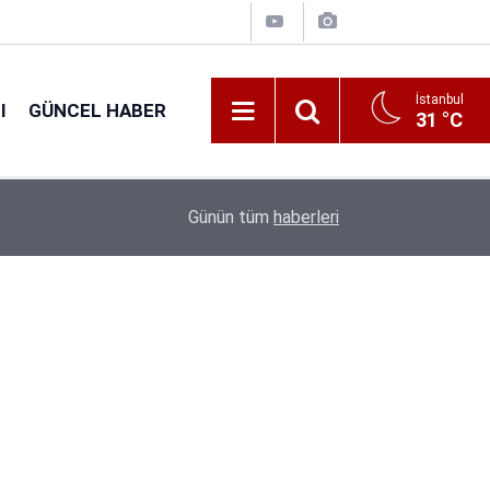
İstanbul
I
GÜNCEL HABER
31 °C
16:38
Kıyı Emniyeti Genel Müdürlüğü 26 İşçi Alımı Ya
Günün tüm
haberleri