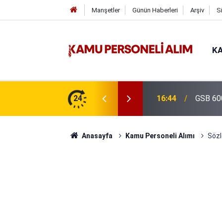
Manşetler
Günün Haberleri
Arşiv
S
KA
isi Alımı Gündemde! Bakan Çiftçi Süreci
24
16:44
GSB 600
evrildi
Anasayfa
Kamu Personeli Alımı
Sözl