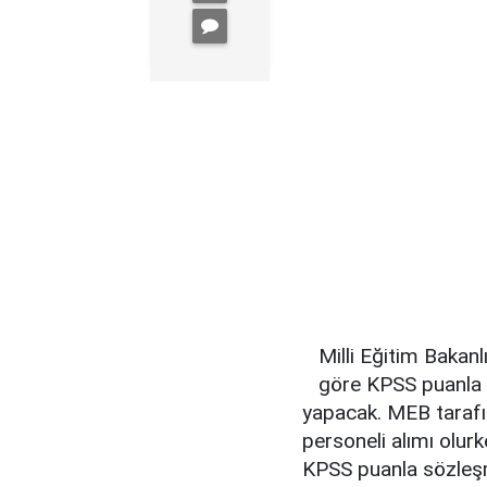
Milli Eğitim Bakanl
göre KPSS puanla 2
yapacak. MEB taraf
personeli alımı olur
KPSS puanla sözleşm