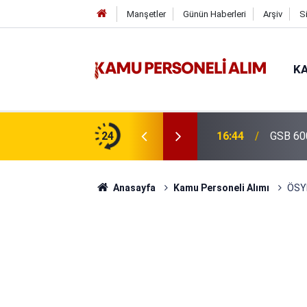
Manşetler
Günün Haberleri
Arşiv
S
KA
16:44
GSB 600
24
16:38
Kıyı Em
Anasayfa
Kamu Personeli Alımı
ÖSYM