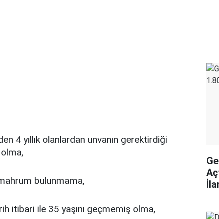
rden 4 yıllık olanlardan unvanın gerektirdiği
 olma,
Ge
Aç
 mahrum bulunmama,
İl
rih itibari ile 35 yaşını geçmemiş olma,