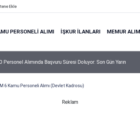
itene Ekle
MU PERSONELI ALIMI
İŞKUR İLANLARI
MEMUR ALIM
 Personel Alımında Başvuru Süresi Doluyor: Son Gün Yarın
niyeti Genel Müdürlüğü 26 İşçi Alımı Yapacak
 6 Kamu Personeli Alımı (Devlet Kadrosu)
Reklam