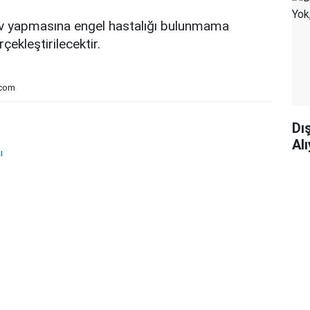
v yapmasına engel hastalığı bulunmama
rçekleştirilecektir.
.com
Dı
Al
ı