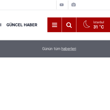
İstanbul
I
GÜNCEL HABER
31 °C
16:31
Tarım Bakanlığı 1.874 Personel Alacak: Başvuru T
Günün tüm
haberleri