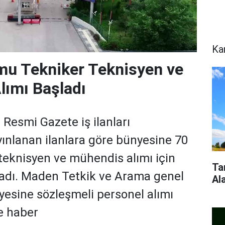
Ka
u Tekniker Teknisyen ve
lımı Başladı
Resmi Gazete iş ilanları
nlanan ilanlara göre bünyesine 70
teknisyen ve mühendis alımı için
Ta
ladı. Maden Tetkik ve Arama genel
Al
esine sözleşmeli personel alımı
te haber