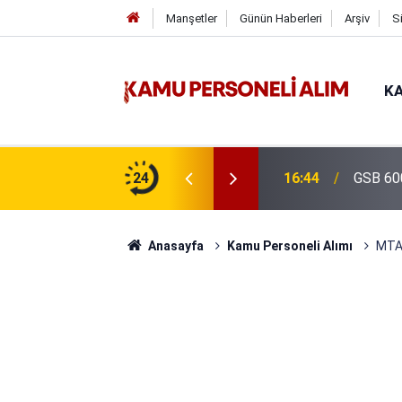
Manşetler
Günün Haberleri
Arşiv
S
KA
16:44
GSB 600
24
16:38
Kıyı Em
Anasayfa
Kamu Personeli Alımı
MTA 