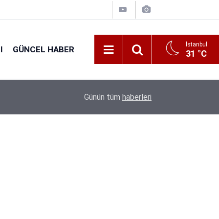
İstanbul
I
GÜNCEL HABER
31 °C
16:31
Tarım Bakanlığı 1.874 Personel Alacak: Başvuru T
Günün tüm
haberleri