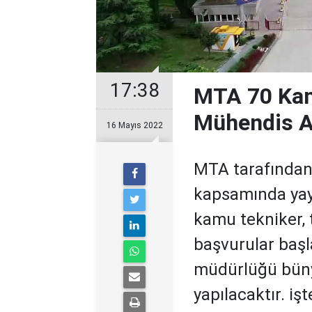
17:38
MTA 70 Kam
Mühendis A
16 Mayıs 2022
MTA tarafından 
kapsamında yayı
kamu tekniker, 
başvurular baş
müdürlüğü büny
yapılacaktır. iş