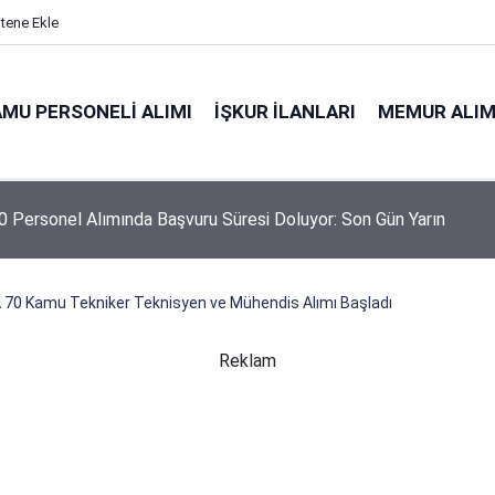
itene Ekle
MU PERSONELI ALIMI
İŞKUR İLANLARI
MEMUR ALIM
 Personel Alımında Başvuru Süresi Doluyor: Son Gün Yarın
niyeti Genel Müdürlüğü 26 İşçi Alımı Yapacak
70 Kamu Tekniker Teknisyen ve Mühendis Alımı Başladı
Reklam