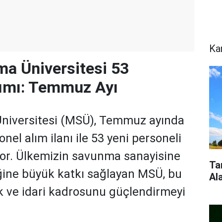
Ka
ma Üniversitesi 53
lımı: Temmuz Ayı
Üniversitesi (MSÜ), Temmuz ayında
onel alım ilanı ile 53 yeni personeli
yor. Ülkemizin savunma sanayisine
Ta
iğine büyük katkı sağlayan MSÜ, bu
Al
 ve idari kadrosunu güçlendirmeyi