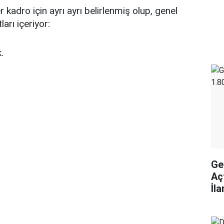
r kadro için ayrı ayrı belirlenmiş olup, genel
arı içeriyor:
.
Ge
Aç
İl