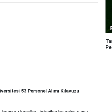
Ta
Pe
versitesi 53 Personel Alımı Kılavuzu
 başvuru koşulları, istenilen belgeler, sınav