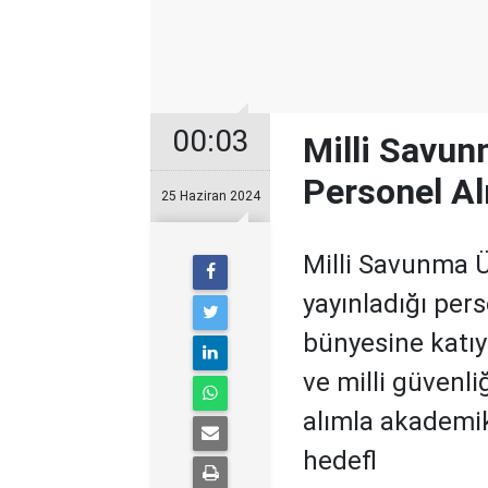
00:03
Milli Savun
Personel A
25 Haziran 2024
Milli Savunma 
yayınladığı pers
bünyesine katı
ve milli güvenl
alımla akademik
hedefl