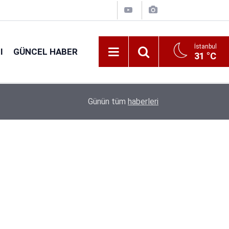
İstanbul
I
GÜNCEL HABER
31 °C
16:38
Kıyı Emniyeti Genel Müdürlüğü 26 İşçi Alımı Ya
Günün tüm
haberleri