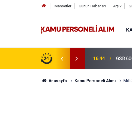
Manşetler
Günün Haberleri
Arşiv
S
KA
isi Alımı Gündemde! Bakan Çiftçi Süreci
24
16:44
GSB 600
evrildi
Anasayfa
Kamu Personeli Alımı
Mill