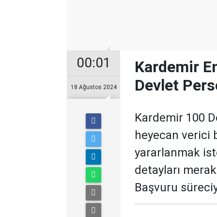
00:01
Kardemir E
Devlet Pers
18 Ağustos 2024
Kardemir 100 De
heyecan verici b
yararlanmak iste
detayları mera
Başvuru süreciyl