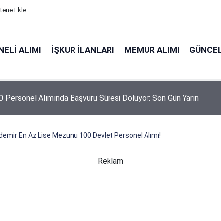
itene Ekle
ELI ALIMI
İŞKUR İLANLARI
MEMUR ALIMI
GÜNCEL
 Personel Alımında Başvuru Süresi Doluyor: Son Gün Yarın
demir En Az Lise Mezunu 100 Devlet Personel Alımı!
Reklam