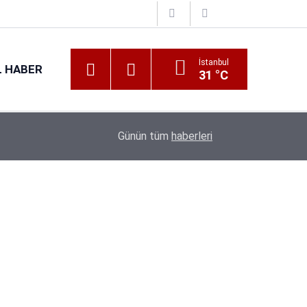
İstanbul
 HABER
31 °C
16:38
Kıyı Emniyeti Genel Müdürlüğü 26 İşçi Alımı Ya
Günün tüm
haberleri