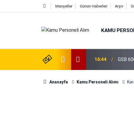
Manşetler
Günün Haberleri
Arşiv
S
KAMU PERSON
isi Alımı Gündemde! Bakan Çiftçi Süreci
24
16:44
GSB 600
evrildi
Anasayfa
Kamu Personeli Alımı
Kar