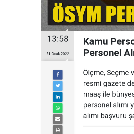
13:58
Kamu Perso
Personel Al
31 Ocak 2022
Ölçme, Seçme v
resmi gazete d
maaş ile bünye
personel alımı 
alımı başvuru şa