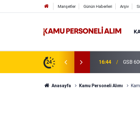
Manşetler
Günün Haberleri
Arşiv
S
KA
isi Alımı Gündemde! Bakan Çiftçi Süreci
24
16:44
GSB 600
evrildi
Anasayfa
Kamu Personeli Alımı
Kamu