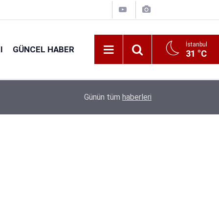
İstanbul
I
GÜNCEL HABER
31 °C
16:38
Kıyı Emniyeti Genel Müdürlüğü 26 İşçi Alımı Ya
Günün tüm
haberleri