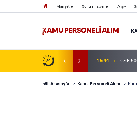
Manşetler
Günün Haberleri
Arşiv
S
KA
isi Alımı Gündemde! Bakan Çiftçi Süreci
24
16:44
GSB 600
evrildi
Anasayfa
Kamu Personeli Alımı
Kamu