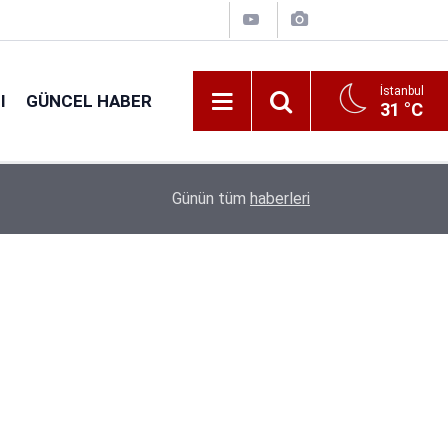
İstanbul
I
GÜNCEL HABER
31 °C
16:38
Kıyı Emniyeti Genel Müdürlüğü 26 İşçi Alımı Ya
Günün tüm
haberleri