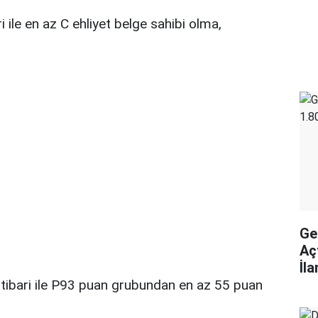
i ile en az C ehliyet belge sahibi olma,
Ge
Aç
İl
ibari ile P93 puan grubundan en az 55 puan