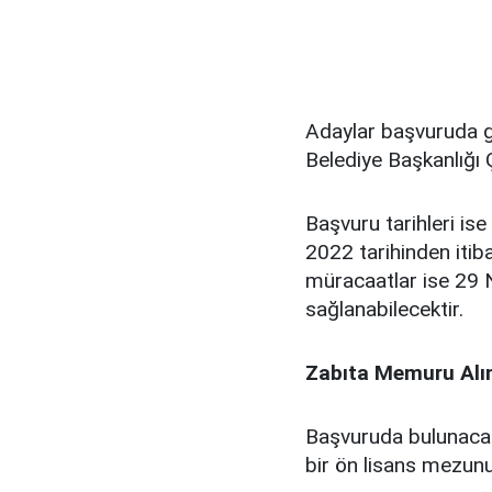
Adaylar başvuruda ge
Belediye Başkanlığı 
Başvuru tarihleri is
2022 tarihinden iti
müracaatlar ise 29 N
sağlanabilecektir.
Zabıta Memuru Alımı
Başvuruda bulunacak
bir ön lisans mezunu