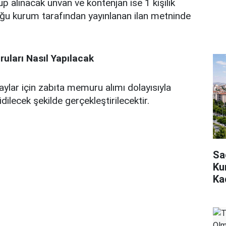
up alınacak unvan ve kontenjan ise 1 kişilik
u kurum tarafından yayınlanan ilan metninde
uları Nasıl Yapılacak
lar için zabıta memuru alımı dolayısıyla
ilecek şekilde gerçekleştirilecektir.
Sa
Ku
Ka