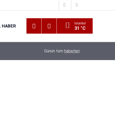
İstanbul
 HABER
31 °C
16:38
Kıyı Emniyeti Genel Müdürlüğü 26 İşçi Alımı Ya
Günün tüm
haberleri