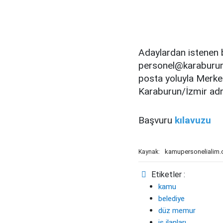
Adaylardan istenen 
personel@karaburun.b
posta yoluyla Merk
Karaburun/İzmir adr
Başvuru
kılavuzu
kamupersonelialim
Kaynak:
Etiketler :
kamu
belediye
düz memur
iş ilanları