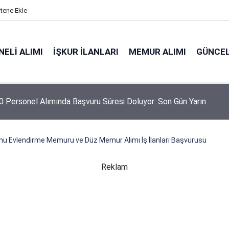
itene Ekle
ELI ALIMI
İŞKUR İLANLARI
MEMUR ALIMI
GÜNCEL
 Personel Alımında Başvuru Süresi Doluyor: Son Gün Yarın
u Evlendirme Memuru ve Düz Memur Alımı İş İlanları Başvurusu
Reklam