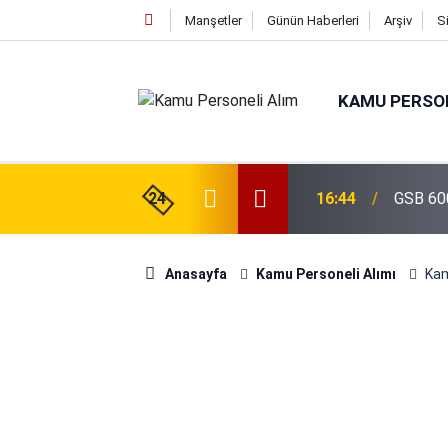
Manşetler
Günün Haberleri
Arşiv
S
KAMU PERSON
isi Alımı Gündemde! Bakan Çiftçi Süreci
24
16:44
GSB 600
evrildi
Anasayfa
Kamu Personeli Alımı
Kam