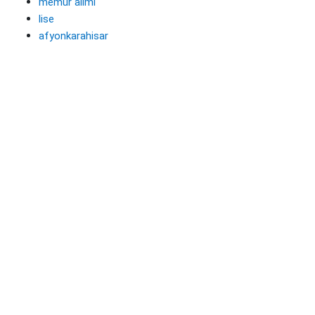
memur alımı
lise
afyonkarahisar