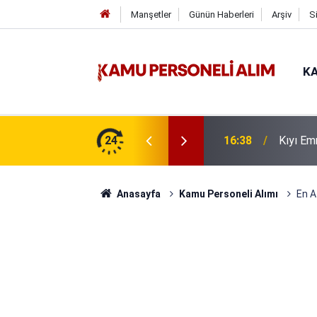
Manşetler
Günün Haberleri
Arşiv
S
KA
uru Süresi Doluyor: Son Gün Yarın
24
16:38
Kıyı Em
Anasayfa
Kamu Personeli Alımı
En A