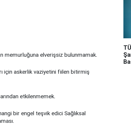
TÜ
Şa
dan memurluğuna elverişsiz bulunmamak.
Ba
için askerlik vaziyetini fiilen bitirmiş
llarından etkilenmemek.
angi bir engel teşvik edici Sağlıksal
aması.