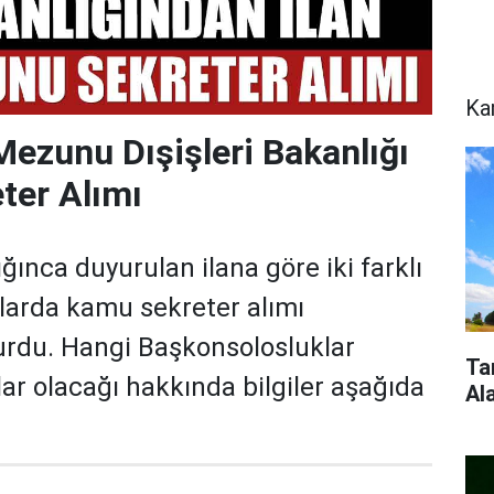
Ka
Mezunu Dışişleri Bakanlığı
ter Alımı
ığınca duyurulan ilana göre iki farklı
larda kamu sekreter alımı
urdu. Hangi Başkonsolosluklar
Ta
lar olacağı hakkında bilgiler aşağıda
Al