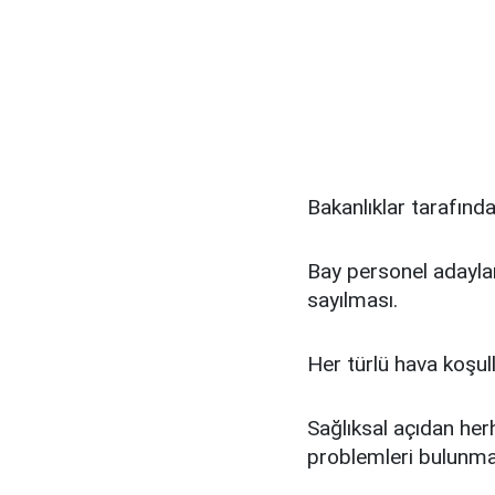
Bakanlıklar tarafın
Bay personel adayları 
sayılması.
Her türlü hava koşu
Sağlıksal açıdan herh
problemleri bulunm