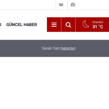
İstanbul
I
GÜNCEL HABER
31 °C
16:31
Tarım Bakanlığı 1.874 Personel Alacak: Başvuru T
Günün tüm
haberleri