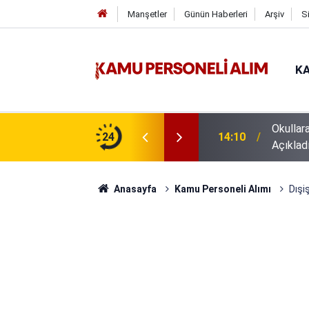
Manşetler
Günün Haberleri
Arşiv
S
KA
isi Alımı Gündemde! Bakan Çiftçi Süreci
24
16:44
GSB 600
evrildi
Anasayfa
Kamu Personeli Alımı
Dışi