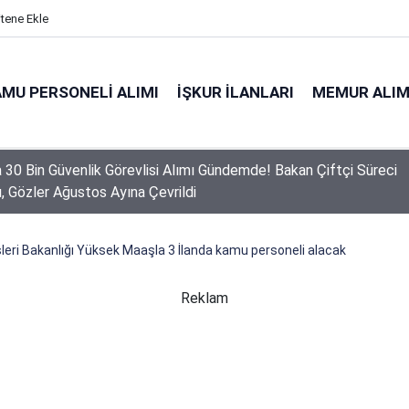
itene Ekle
MU PERSONELI ALIMI
İŞKUR İLANLARI
MEMUR ALIM
 Personel Alımında Başvuru Süresi Doluyor: Son Gün Yarın
şleri Bakanlığı Yüksek Maaşla 3 İlanda kamu personeli alacak
Reklam