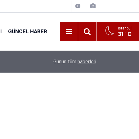
İstanbul
I
GÜNCEL HABER
31 °C
16:38
Kıyı Emniyeti Genel Müdürlüğü 26 İşçi Alımı Ya
Günün tüm
haberleri