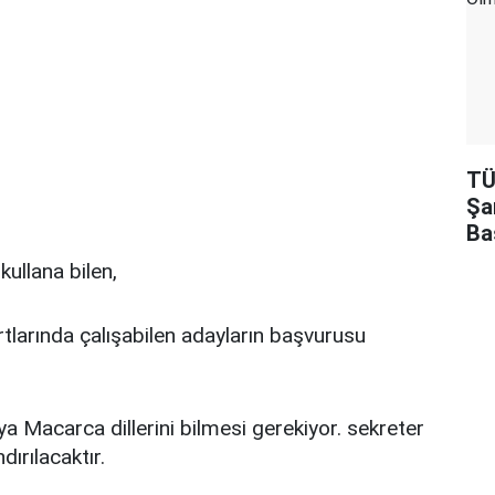
TÜ
Şa
Ba
kullana bilen,
rtlarında çalışabilen adayların başvurusu
 Macarca dillerini bilmesi gerekiyor. sekreter
dırılacaktır.