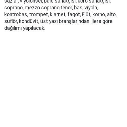
sazlar, viyolonsel, bale sanatçısı, koro sanatçısı,
soprano, mezzo soprano,tenor, bas, viyola,
kontrobas, trompet, klarnet, fagot, Flüt, korno, alto,
süflör, kondüvit, üst yazı branşlarından illere göre
dağılımı yapılacak.