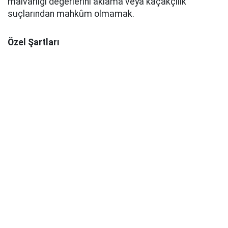
malvarlığı değerlerini aklama veya kaçakçılık
suçlarından mahkûm olmamak.
Özel Şartları