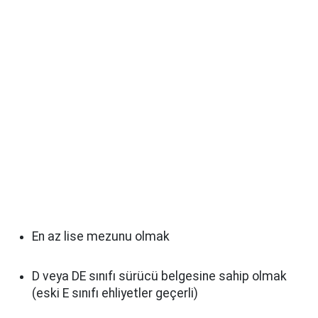
En az lise mezunu olmak
D veya DE sınıfı sürücü belgesine sahip olmak
(eski E sınıfı ehliyetler geçerli)