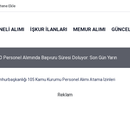
itene Ekle
ELI ALIMI
İŞKUR İLANLARI
MEMUR ALIMI
GÜNCEL
 Personel Alımında Başvuru Süresi Doluyor: Son Gün Yarın
hurbaşkanlığı 105 Kamu Kurumu Personel Alımı Atama İzinleri
Reklam