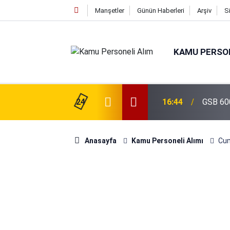
Manşetler
Günün Haberleri
Arşiv
S
KAMU PERSON
isi Alımı Gündemde! Bakan Çiftçi Süreci
24
16:44
GSB 600
evrildi
Anasayfa
Kamu Personeli Alımı
Cum