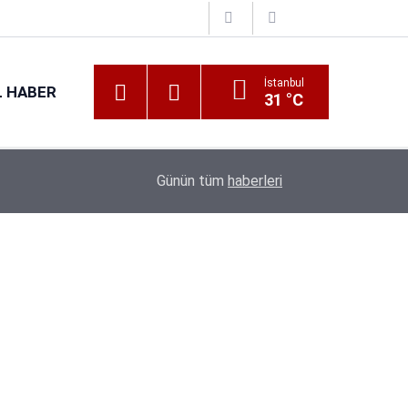
İstanbul
 HABER
31 °C
16:38
Kıyı Emniyeti Genel Müdürlüğü 26 İşçi Alımı Ya
Günün tüm
haberleri