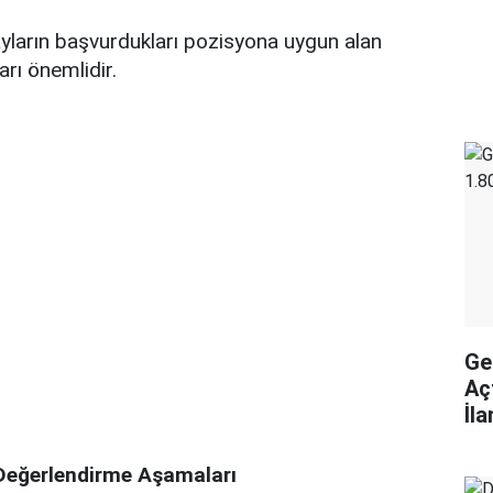
Adayların başvurdukları pozisyona uygun alan
arı önemlidir.
Ge
Aç
İl
Değerlendirme Aşamaları