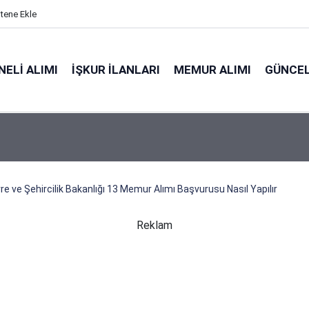
itene Ekle
ELI ALIMI
İŞKUR İLANLARI
MEMUR ALIMI
GÜNCEL
re ve Şehircilik Bakanlığı 13 Memur Alımı Başvurusu Nasıl Yapılır
Reklam