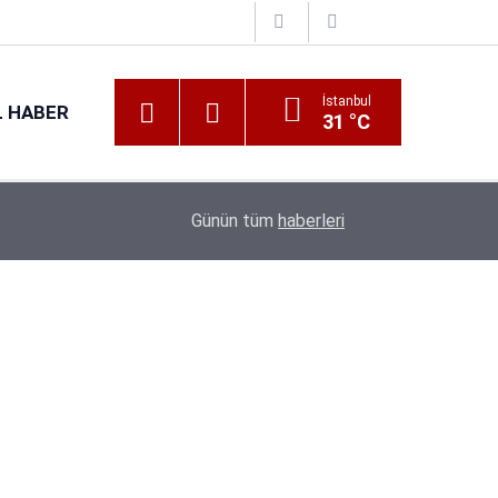
İstanbul
 HABER
31 °C
Günün tüm
haberleri