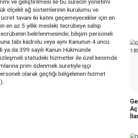
rımı ve geliştirilmesi ile bu sürecin yönetimi
k ölçekli ağ sistemlerinin kurulumu ve
cret tavanı iki katını geçemeyecekler için en
 için en az 5 yıllık mesleki tecrübeye sahip
ecrübenin belirlenmesinde; bilişim personeli
nuna tabi kadrolu veya aynı Kanunun 4 üncü
i ya da 399 sayılı Kanun Hükmünde
zleşmeli statüdeki hizmetler ile özel kesimde
mlarına prim ödenmek suretiyle işçi
ersoneli olarak geçtiği belgelenen hizmet
).
Ge
Aç
İl