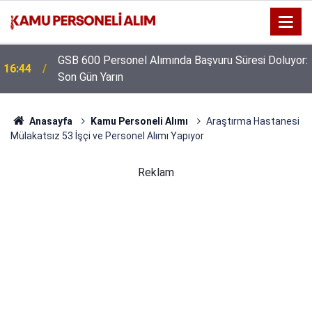
GSB 600 Personel Alımında Başvuru Süresi Doluyor:
16:44
Kıyı Emniyeti Genel Müdürlüğü 26 İşçi Alımı
Son Gün Yarın
16:38
Yapacak
Anasayfa
Kamu Personeli Alımı
Araştırma Hastanesi
Mülakatsız 53 İşçi ve Personel Alımı Yapıyor
Reklam