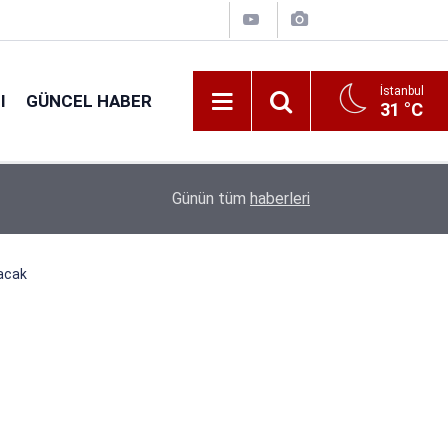
İstanbul
I
GÜNCEL HABER
31 °C
16:38
Kıyı Emniyeti Genel Müdürlüğü 26 İşçi Alımı Ya
Günün tüm
haberleri
acak