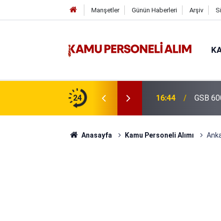
Manşetler
Günün Haberleri
Arşiv
S
KA
isi Alımı Gündemde! Bakan Çiftçi Süreci
24
16:44
GSB 600
evrildi
Anasayfa
Kamu Personeli Alımı
Anka