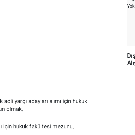
Dı
Al
k adli yargı adayları alımı için hukuk
un olmak,
mı için hukuk fakültesi mezunu,