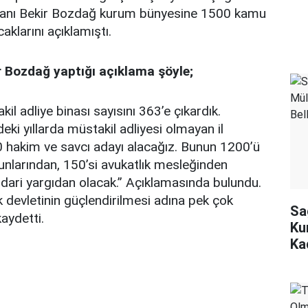
kanı Bekir Bozdağ kurum bünyesine 1500 kamu
aklarını açıklamıştı.
r Bozdağ yaptığı açıklama şöyle;
il adliye binası sayısını 363’e çıkardık.
i yıllarda müstakil adliyesi olmayan il
 hakim ve savcı adayı alacağız. Bunun 1200’ü
nlarından, 150’si avukatlık mesleğinden
idari yargıdan olacak.” Açıklamasında bulundu.
devletinin güçlendirilmesi adına pek çok
Sa
kaydetti.
Ku
Ka