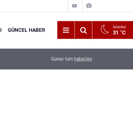
İstanbul
I
GÜNCEL HABER
31 °C
16:38
Kıyı Emniyeti Genel Müdürlüğü 26 İşçi Alımı Ya
Günün tüm
haberleri