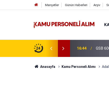
Manşetler
Günün Haberleri
Arşiv
S
KA
isi Alımı Gündemde! Bakan Çiftçi Süreci
24
16:44
GSB 600
evrildi
Anasayfa
Kamu Personeli Alımı
Adal